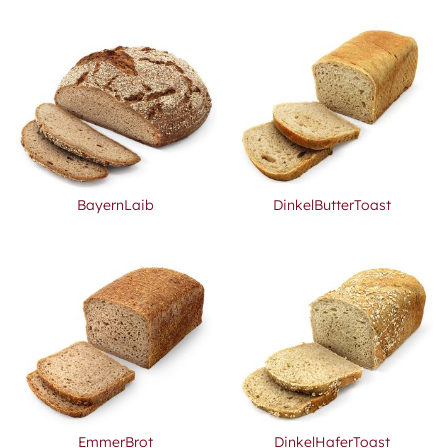
BayernLaib
DinkelButterToast
EmmerBrot
DinkelHaferToast