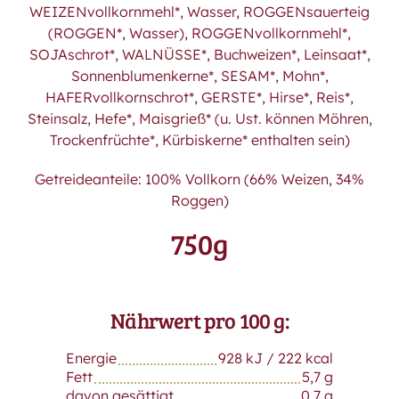
WEIZENvollkornmehl*, Wasser, ROGGENsauerteig
(ROGGEN*, Wasser), ROGGENvollkornmehl*,
SOJAschrot*, WALNÜSSE*, Buchweizen*, Leinsaat*,
Sonnenblumenkerne*, SESAM*, Mohn*,
HAFERvollkornschrot*, GERSTE*, Hirse*, Reis*,
Steinsalz, Hefe*, Maisgrieß* (u. Ust. können Möhren,
Trockenfrüchte*, Kürbiskerne* enthalten sein)
Getreideanteile: 100% Vollkorn (66% Weizen, 34%
Roggen)
750g
Nährwert pro 100 g:
Energie
928 kJ / 222 kcal
Fett
5,7 g
davon gesättigt
0,7 g