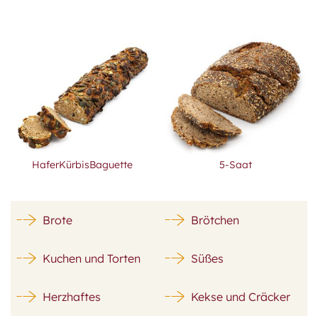
HaferKürbisBaguette
5-Saat
Brote
Brötchen
Kuchen und Torten
Süßes
Herzhaftes
Kekse und Cräcker