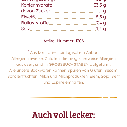
Kohlenhydrate
33,5 g
davon Zucker
1,1 g
Eiweiß
8,5 g
Ballaststoffe
7,4 g
Salz
1,4 g
Artikel-Nummer: 1306
*
Aus kontrolliert biologischem Anbau.
Allergenhinweise: Zutaten, die möglicherweise Allergien
auslösen, sind in GROSSBUCHSTABEN aufgeführt.
Alle unsere Backwaren können Spuren von Gluten, Sesam,
Schalenfrüchten, Milch und Milchprodukten, Eiern, Soja, Senf
und Lupine enthalten.
Auch voll lecker: