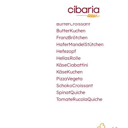
ButterCroissant
ButterKuchen
FranzBrötchen
HaferMandelStütchen
Hefezopf
HellasRolle
KäseCiabattini
KäseKuchen
PizzaVegeta
SchokoCroissant
SpinatQuiche
TomateRucolaQuiche