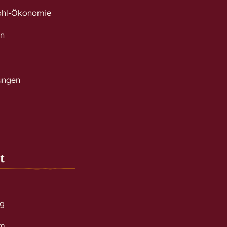
hl-Ökonomie
en
rungen
t
ng
m