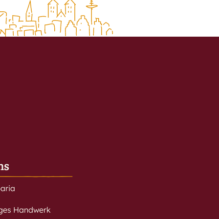
ns
baria
iges Handwerk